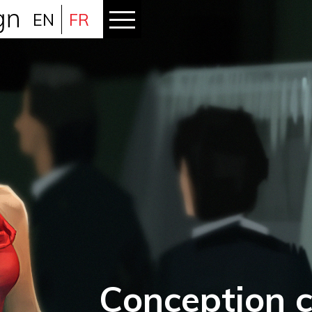
EN
FR
Conception c